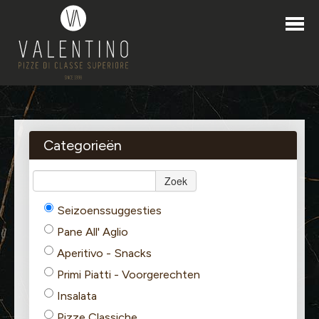
HOME
BESTELLEN
Categorieën
PROMO'S
Zoek
LOYALITEITPROGRAMMA
Seizoenssuggesties
CONTACT
Pane All' Aglio
Aperitivo - Snacks
Primi Piatti - Voorgerechten
Insalata
LINT AFHAAL / LEVERING
Pizze Classiche